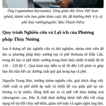
Ông Loganathan Ravisanker, Tổng giám đốc Dow Việt Nam
(phải), thành viên ban giám khảo cuộc thi, đã thưởng thức 4 ly cà
phê thủy nướng(nguồn: Báo Thanh Niên)
Quy trình Nghiên cứu và Lợi ích của Phương
pháp Thủy Nướng
Sau 8 tháng nỗ lực nghiên cứu và thử nghiệm, nhóm sinh viên đã
tìm ra phương pháp thủy nướng hạt cà phê Robusta từ Đắk Lắk,
trong đó hạt cà phê được nướng trong bình thủy nhiệt ở nhiệt độ từ
120 – 220 độ C.
Quá trình này diễn ra từ 30 đến 120 phút và giúp
bảo tồn hầu hết các dưỡng chất quý giá trong hạt cà phê.
Nguyễn Trọng Bảo, trưởng nhóm nghiên cứu, giải thích rằng việc
chiết xuất cà phê dưới áp suất và nhiệt độ cao giúp giữ lại các
hương vị tự nhiên, đồng thời tạo ra cà phê với hàm lượng axit
chlorogenic cao. Đây là chất dinh dưỡng được biết đến với công
dụng hỗ trợ đốt cháy mỡ thừa, giảm mỡ máu và ngăn ngừa ung thư,