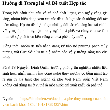
Hướng đi Tương lai và Đề xuất Hợp tác
Trong bối cảnh nhu cầu về cà phê chất lượng cao ngày càng gia
tăng, nhóm hiện đang xem xét các đề xuất hợp tác từ những đối tác
tiềm năng. Họ ưu tiên lựa chọn những đối tác có năng lực tài chính
vững mạnh, kinh nghiệm trong ngành cà phê, và cùng chia sẻ tầm
nhìn về sự phát triển bền vững cho cà phê thủy nướng.
Đồng thời, nhóm đã tiến hành đăng ký bảo hộ phương pháp thủy
nướng với Cục Sở hữu trí tuệ nhằm bảo vệ ý tưởng sáng tạo của
mình.
PGS-TS Nguyễn Đình Quân, trưởng phòng thí nghiệm nhiên liệu
sinh học, nhấn mạnh rằng công nghệ thủy nướng
có tiềm năng tạo
ra giá trị gia tăng cho ngành cà phê Việt Nam, giúp Việt Nam
không chỉ dừng lại ở vị thế là một nước chỉ xuất khẩu cà phê thô.
Nguồn tin:
https://thanhnien.vn/doc-la-ca-phe-thuy-nuong-cua-sinh-
vien-bach-khoa-18524101317294257.htm