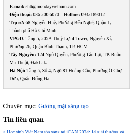
E-mail:
shtt@mondayvietnam.com
Điện thoại:
086 200 6070 –
Hotline:
0932189012
Trụ sở
:
68 Nguyễn Huệ, Phường Bến Nghé, Quận 1,
Thành phố Hồ Chí Minh.
VPGD
: Tầng 5, 205A Thuỷ Lợi 4 Tower, Nguyễn Xí,
Phường 26, Quận Bình Thạnh, TP. HCM
Tây Nguyên:
124 Ngô Quyền, Phường Tân Lợi, TP. Buôn
Ma Thuột, ĐakLak.
Hà Nội:
Tầng 5, Số 4, Ngõ 81 Hoàng Cầu, Phường Ô Chợ
Dừa, Quận Đống Đa
Chuyên mục:
Gương mặt sáng tạo
Tin liên quan
> Học sinh Việt Nam tỏa sáng tại iCAN 2024: 14 giải thưởng và