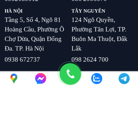
HÀ NỘI
TÂY NGUYÊN
Tầng 5, Số 4, Ngõ 81
124 Ngô Quyền,
Hoàng Cầu, Phường Ô
Phường Tân Lợi, TP.
Chợ Dừa, Quận Đống
Buôn Ma Thuột, Đắk
Đa. TP. Hà Nội
Lắk
0938 672737
098 2624 700
Copyright 2023, Monday VietNam. All Rights Reserved.