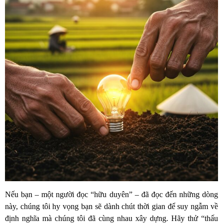
Nếu bạn – một người đọc “hữu duyên” – đã đọc đến những dòng
này, chúng tôi hy vọng bạn sẽ dành chút thời gian để suy ngẫm về
định nghĩa mà chúng tôi đã cùng nhau xây dựng. Hãy thử “thấu