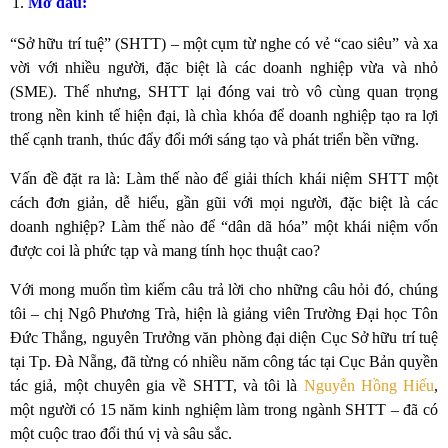
Mở đầu:
“Sở hữu trí tuệ” (SHTT) – một cụm từ nghe có vẻ “cao siêu” và xa
vời với nhiều người, đặc biệt là các doanh nghiệp vừa và nhỏ
(SME). Thế nhưng, SHTT lại đóng vai trò vô cùng quan trọng
trong nền kinh tế hiện đại, là chìa khóa để doanh nghiệp tạo ra lợi
thế cạnh tranh, thúc đẩy đổi mới sáng tạo và phát triển bền vững.
Vấn đề đặt ra là: Làm thế nào để giải thích khái niệm SHTT một
cách đơn giản, dễ hiểu, gần gũi với mọi người, đặc biệt là các
doanh nghiệp? Làm thế nào để “dân dã hóa” một khái niệm vốn
được coi là phức tạp và mang tính học thuật cao?
Với mong muốn tìm kiếm câu trả lời cho những câu hỏi đó, chúng
tôi – chị Ngô Phương Trà, hiện là giảng viên Trường Đại học Tôn
Đức Thắng, nguyên Trưởng văn phòng đại diện Cục Sở hữu trí tuệ
tại Tp. Đà Nẵng, đã từng có nhiều năm công tác tại Cục Bản quyền
tác giả, một chuyên gia về SHTT, và tôi là
Nguyễn Hồng Hiếu
,
một người có 15 năm kinh nghiệm làm trong ngành SHTT – đã có
một cuộc trao đổi thú vị và sâu sắc.