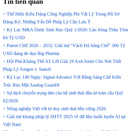
Tin liên quan
> Thể Hiện Kiểu Dáng Công Nghiệp Phi Vật Lý Trong Hồ Sơ
Đăng Ký: Những Vấn Đề Pháp Lý Cần Lưu Ý
> Kỷ Lục M&A Dược Sinh Học Quý 1/2026: Làn Sóng Thâu Tóm
84 Tỷ USD
> Patent Cliff 2026 – 2032: Giải mã “Vách Đá Sáng Chế” 300 Tỷ
USD đang đe dọa Big Pharma
> Đột Phá Kháng Thể AI: Lời Giải 19 Axit Amin Cho Nút Thắt
Pháp Lý Amgen v. Sanofi
> Kỷ Lục 140 Ngày: Signal Advance Với Bằng Sáng Chế Kiến
Trúc Bảo Mật Analog Guard®
> Sự dịch chuyển trọng tâm của hệ sinh thái đầu tư toàn cầu Quý
02/2026
> Nông nghiệp Việt với tư duy sinh thái bền vững 2026
> Giải mã khung pháp lý SHTT 2025 về dữ liệu huấn luyện AI tại
Việt Nam