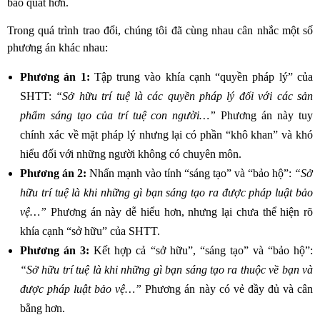
bao quát hơn.
Trong quá trình trao đổi, chúng tôi đã cùng nhau cân nhắc một số
phương án khác nhau:
Phương án 1:
Tập trung vào khía cạnh “quyền pháp lý” của
SHTT:
“Sở hữu trí tuệ là các quyền pháp lý đối với các sản
phẩm sáng tạo của trí tuệ con người…”
Phương án này tuy
chính xác về mặt pháp lý nhưng lại có phần “khô khan” và khó
hiểu đối với những người không có chuyên môn.
Phương án 2:
Nhấn mạnh vào tính “sáng tạo” và “bảo hộ”:
“Sở
hữu trí tuệ là khi những gì bạn sáng tạo ra được pháp luật bảo
vệ…”
Phương án này dễ hiểu hơn, nhưng lại chưa thể hiện rõ
khía cạnh “sở hữu” của SHTT.
Phương án 3:
Kết hợp cả “sở hữu”, “sáng tạo” và “bảo hộ”:
“Sở hữu trí tuệ là khi những gì bạn sáng tạo ra thuộc về bạn và
được pháp luật bảo vệ…”
Phương án này có vẻ đầy đủ và cân
bằng hơn.