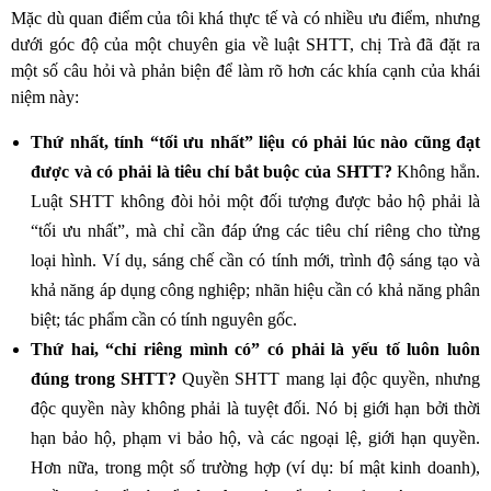
Mặc dù quan điểm của tôi khá thực tế và có nhiều ưu điểm, nhưng
dưới góc độ của một chuyên gia về luật SHTT, chị Trà đã đặt ra
một số câu hỏi và phản biện để làm rõ hơn các khía cạnh của khái
niệm này:
Thứ nhất, tính “tối ưu nhất” liệu có phải lúc nào cũng đạt
được và có phải là tiêu chí bắt buộc của SHTT?
Không hẳn.
Luật SHTT không đòi hỏi một đối tượng được bảo hộ phải là
“tối ưu nhất”, mà chỉ cần đáp ứng các tiêu chí riêng cho từng
loại hình. Ví dụ, sáng chế cần có tính mới, trình độ sáng tạo và
khả năng áp dụng công nghiệp; nhãn hiệu cần có khả năng phân
biệt; tác phẩm cần có tính nguyên gốc.
Thứ hai, “chỉ riêng mình có” có phải là yếu tố luôn luôn
đúng trong SHTT?
Quyền SHTT mang lại độc quyền, nhưng
độc quyền này không phải là tuyệt đối. Nó bị giới hạn bởi thời
hạn bảo hộ, phạm vi bảo hộ, và các ngoại lệ, giới hạn quyền.
Hơn nữa, trong một số trường hợp (ví dụ: bí mật kinh doanh),