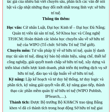
tác giả của nhiều bài viết chuyên sâu, phân tích các vấn đề nổi
bật và cập nhật những thay đổi mới nhất trong lĩnh vực sở hữu
trí tuệ.
Thông tin thêm:
Học vấn:
Cử nhân Luật, Đại học Kinh tế – Đại học Đà Nẵng;
Quản trị viên tài sản trí tuệ, Sở Khoa học và Công nghệ
TP.HCM; Hoàn thành các khóa học chuyên sâu về sở hữu trí
tuệ của WIPO (Tổ chức Sở hữu Trí tuệ Thế giới).
Chuyên môn:
Tư vấn pháp lý về sở hữu trí tuệ, quản lý danh
mục tài sản trí tuệ, đăng ký bảo hộ nhãn hiệu, sáng chế, thiết kế
công nghiệp, giải quyết tranh chấp sở hữu trí tuệ, xây dựng và
triển khai chiến lược kinh doanh, phát triển thị trường dịch vụ sở
hữu trí tuệ, đào tạo và tập huấn về sở hữu trí tuệ.
Kỹ năng:
Lập kế hoạch và tư duy hệ thống, tư duy logic và
phân tích, kỹ năng giải quyết vấn đề, kỹ năng giao tiếp, thành
thạo các phần mềm quản lý sở hữu trí tuệ (WIPO Publish,
IPSearch,…).
Thành tích:
Được Bộ trưởng Bộ KH&CN trao tặng Bằng
khen vì đã có thành tích trong hoạt động Sở hữu trí tuệ giai