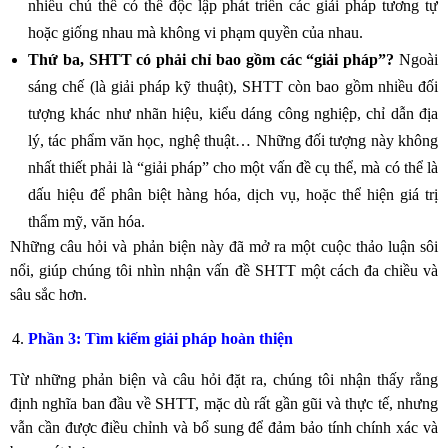
nhiều chủ thể có thể độc lập phát triển các giải pháp tương tự
hoặc giống nhau mà không vi phạm quyền của nhau.
Thứ ba, SHTT có phải chỉ bao gồm các “giải pháp”?
Ngoài
sáng chế (là giải pháp kỹ thuật), SHTT còn bao gồm nhiều đối
tượng khác như nhãn hiệu, kiểu dáng công nghiệp, chỉ dẫn địa
lý, tác phẩm văn học, nghệ thuật… Những đối tượng này không
nhất thiết phải là “giải pháp” cho một vấn đề cụ thể, mà có thể là
dấu hiệu để phân biệt hàng hóa, dịch vụ, hoặc thể hiện giá trị
thẩm mỹ, văn hóa.
Những câu hỏi và phản biện này đã mở ra một cuộc thảo luận sôi
nổi, giúp chúng tôi nhìn nhận vấn đề SHTT một cách đa chiều và
sâu sắc hơn.
Phần 3: Tìm kiếm giải pháp hoàn thiện
Từ những phản biện và câu hỏi đặt ra, chúng tôi nhận thấy rằng
định nghĩa ban đầu về SHTT, mặc dù rất gần gũi và thực tế, nhưng
vẫn cần được điều chỉnh và bổ sung để đảm bảo tính chính xác và