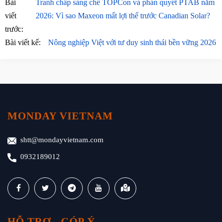
Bài
Tranh chấp sáng chế TOPCon và phán quyết PTAB năm
viết
2026: Vì sao Maxeon mất lợi thế trước Canadian Solar?
trước:
Bài viết kế:
Nông nghiệp Việt với tư duy sinh thái bền vững 2026
MONDAY VIETNAM
shtt@mondayvietnam.com
0932189012
HỖ TRỢ - GÓP Ý