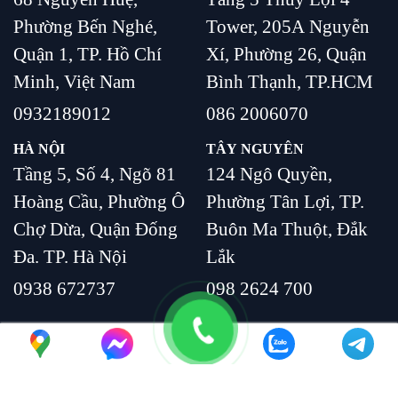
Phường Bến Nghé,
Tower, 205A Nguyễn
Quận 1, TP. Hồ Chí
Xí, Phường 26, Quận
Minh, Việt Nam
Bình Thạnh, TP.HCM
0932189012
086 2006070
HÀ NỘI
TÂY NGUYÊN
Tầng 5, Số 4, Ngõ 81
124 Ngô Quyền,
Hoàng Cầu, Phường Ô
Phường Tân Lợi, TP.
Chợ Dừa, Quận Đống
Buôn Ma Thuột, Đắk
Đa. TP. Hà Nội
Lắk
0938 672737
098 2624 700
Copyright 2023, Monday VietNam. All Rights Reserved.