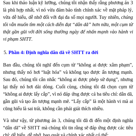
Sau khi thảo luận kỹ lưỡng, chúng tôi nhận thấy rằng phương án 3
là phù hợp nhất, vì nó vừa đảm bảo tính chính xác về mặt pháp lý,
vừa dễ hiểu, dễ nhớ đối với đại đa số mọi người. Tuy nhiên,
chúng
tôi vẫn muốn tìm một cách diễn đạt “dân dã” hơn nữa, một cụm từ
thật gần gũi với đời sống thường ngày để nhấn mạnh vào hành vi
vi phạm SHTT
.
Phần 4: Định nghĩa dân dã về SHTT ra đời
Ban đầu, chúng tôi nghĩ đến cụm từ “không ai được xâm phạm”,
nhưng thấy nó hơi “luật hóa” và không tạo được ấn tượng mạnh.
Sau đó, chúng tôi cân nhắc “không ai được phép sử dụng”, nhưng
lại thấy nó hơi dài dòng. Cuối cùng, chúng tôi đã chọn cụm từ
“không ai được lấy cắp”, vì nó đáp ứng được cả ba tiêu chí: dân dã,
gần gũi và tạo ấn tượng mạnh mẽ. “Lấy cắp” là một hành vi mà ai
cũng hiểu là sai trái, không cần phải giải thích nhiều.
Và như vậy, từ phương án 3, chúng tôi đã đi đến một định nghĩa
“dân dã” về SHTT mà chúng tôi tin rằng sẽ đáp ứng được các tiêu
chí: dễ hiểu, dễ nhớ, bao quát và chính xác nhất có thể: