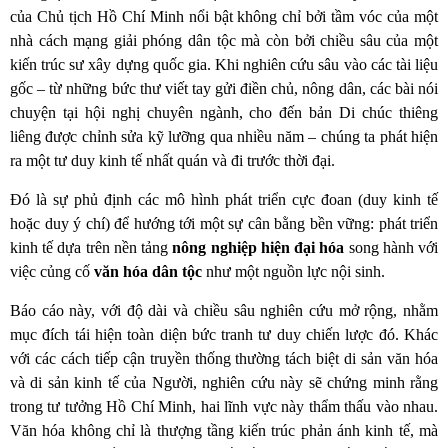
của Chủ tịch Hồ Chí Minh nổi bật không chỉ bởi tầm vóc của một
nhà cách mạng giải phóng dân tộc mà còn bởi chiều sâu của một
kiến trúc sư xây dựng quốc gia. Khi nghiên cứu sâu vào các tài liệu
gốc – từ những bức thư viết tay gửi điền chủ, nông dân, các bài nói
chuyện tại hội nghị chuyên ngành, cho đến bản Di chúc thiêng
liêng được chỉnh sửa kỹ lưỡng qua nhiều năm – chúng ta phát hiện
ra một tư duy kinh tế nhất quán và đi trước thời đại.
Đó là sự phủ định các mô hình phát triển cực đoan (duy kinh tế
hoặc duy ý chí) để hướng tới một sự cân bằng bền vững: phát triển
kinh tế dựa trên nền tảng
nông nghiệp hiện đại hóa
song hành với
việc củng cố
văn hóa dân tộc
như một nguồn lực nội sinh.
Báo cáo này, với độ dài và chiều sâu nghiên cứu mở rộng, nhằm
mục đích tái hiện toàn diện bức tranh tư duy chiến lược đó. Khác
với các cách tiếp cận truyền thống thường tách biệt di sản văn hóa
và di sản kinh tế của Người, nghiên cứu này sẽ chứng minh rằng
trong tư tưởng Hồ Chí Minh, hai lĩnh vực này thẩm thấu vào nhau.
Văn hóa không chỉ là thượng tầng kiến trúc phản ánh kinh tế, mà