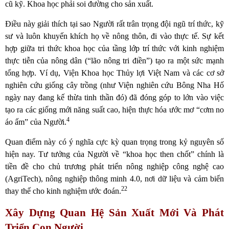
cũ kỹ. Khoa học phải soi đường cho sản xuất.
Điều này giải thích tại sao Người rất trân trọng đội ngũ trí thức, kỹ
sư và luôn khuyến khích họ về nông thôn, đi vào thực tế. Sự kết
hợp giữa tri thức khoa học của tầng lớp trí thức với kinh nghiệm
thực tiễn của nông dân (“lão nông tri điền”) tạo ra một sức mạnh
tổng hợp. Ví dụ, Viện Khoa học Thủy lợi Việt Nam và các cơ sở
nghiên cứu giống cây trồng (như Viện nghiên cứu Bông Nha Hố
ngày nay đang kế thừa tinh thần đó) đã đóng góp to lớn vào việc
tạo ra các giống mới năng suất cao, hiện thực hóa ước mơ “cơm no
4
áo ấm” của Người.
Quan điểm này có ý nghĩa cực kỳ quan trọng trong kỷ nguyên số
hiện nay. Tư tưởng của Người về “khoa học then chốt” chính là
tiền đề cho chủ trương phát triển nông nghiệp công nghệ cao
(AgriTech), nông nghiệp thông minh 4.0, nơi dữ liệu và cảm biến
22
thay thế cho kinh nghiệm ước đoán.
Xây Dựng Quan Hệ Sản Xuất Mới Và Phát
Triển Con Người