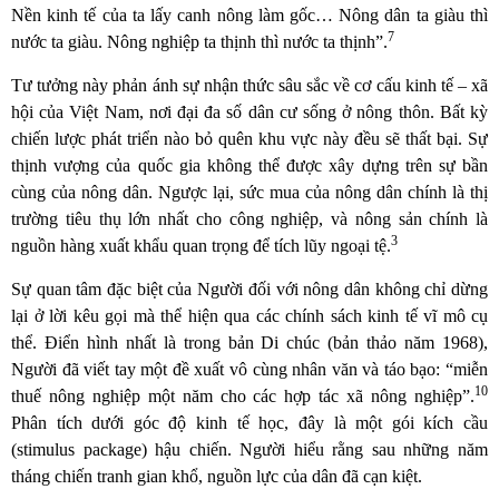
Nền kinh tế của ta lấy canh nông làm gốc… Nông dân ta giàu thì
7
nước ta giàu. Nông nghiệp ta thịnh thì nước ta thịnh”.
Tư tưởng này phản ánh sự nhận thức sâu sắc về cơ cấu kinh tế – xã
hội của Việt Nam, nơi đại đa số dân cư sống ở nông thôn. Bất kỳ
chiến lược phát triển nào bỏ quên khu vực này đều sẽ thất bại. Sự
thịnh vượng của quốc gia không thể được xây dựng trên sự bần
cùng của nông dân. Ngược lại, sức mua của nông dân chính là thị
trường tiêu thụ lớn nhất cho công nghiệp, và nông sản chính là
3
nguồn hàng xuất khẩu quan trọng để tích lũy ngoại tệ.
Sự quan tâm đặc biệt của Người đối với nông dân không chỉ dừng
lại ở lời kêu gọi mà thể hiện qua các chính sách kinh tế vĩ mô cụ
thể. Điển hình nhất là trong bản Di chúc (bản thảo năm 1968),
Người đã viết tay một đề xuất vô cùng nhân văn và táo bạo: “miễn
10
thuế nông nghiệp một năm cho các hợp tác xã nông nghiệp”.
Phân tích dưới góc độ kinh tế học, đây là một gói kích cầu
(stimulus package) hậu chiến. Người hiểu rằng sau những năm
tháng chiến tranh gian khổ, nguồn lực của dân đã cạn kiệt.