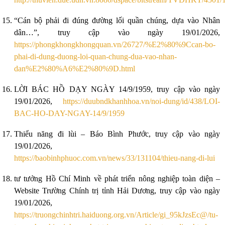
“Cán bộ phải đi đúng đường lối quần chúng, dựa vào Nhân
dân…”, truy cập vào ngày 19/01/2026,
https://phongkhongkhongquan.vn/26727/%E2%80%9Ccan-bo-
phai-di-dung-duong-loi-quan-chung-dua-vao-nhan-
dan%E2%80%A6%E2%80%9D.html
LỜI BÁC HỒ DẠY NGÀY 14/9/1959, truy cập vào ngày
19/01/2026,
https://duubndkhanhhoa.vn/noi-dung/id/438/LOI-
BAC-HO-DAY-NGAY-14/9/1959
Thiểu năng đi lùi – Báo Bình Phước, truy cập vào ngày
19/01/2026,
https://baobinhphuoc.com.vn/news/33/131104/thieu-nang-di-lui
tư tưởng Hồ Chí Minh về phát triển nông nghiệp toàn diện –
Website Trường Chính trị tỉnh Hải Dương, truy cập vào ngày
19/01/2026,
https://truongchinhtri.haiduong.org.vn/Article/gi_95kJzsEc@/tu-