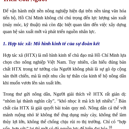
Để vận hành một nền nông nghiệp hiện đại trên nền tảng văn hóa
tiến bộ, Hồ Chí Minh không chỉ chú trọng đến lực lượng sản xuất
(máy móc, kỹ thuật) mà còn đặc biệt quan tâm đến việc xây dựng
quan hệ sản xuất mới và phát triển nguồn nhân lực.
1. Hợp tác xã: Mô hình kinh tế của sự đoàn kết
Hợp tác xã (HTX) là mô hình kinh tế chủ đạo mà Hồ Chí Minh lựa
chọn cho nông nghiệp Việt Nam. Tuy nhiên, cần hiểu đúng bản
chất HTX trong tư tưởng của Người không phải là sự gò ép cộng
sản thời chiến, mà là một nhu cầu tự thân của kinh tế hộ nông dân
khi muốn vươn lên sản xuất lớn.
Trong thư gửi nông dân, Người giải thích về HTX rất giản dị:
7
“nhóm lại thành nghìn cây”, “khó nhọc ít mà ích lợi nhiều”.
Bản
chất của HTX là giải quyết bài toán quy mô. Nông dân cá thể với
mảnh ruộng nhỏ lẻ không thể ứng dụng máy cày, không thể làm
thủy lợi lớn, không thể chống chịu rủi ro thị trường. Chỉ có “hợp
18
vốn, hợp sức” lại thì mới có đủ nguồn lực để hiện đại hóa.