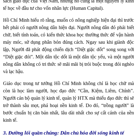
sách giáo dục của Việt Nam, nhưng nó cũng là một nguyên lý kinh
tế học về đầu tư cho vốn nhân lực (Human Capital).
Hồ Chí Minh hiểu rõ rằng, muốn có nông nghiệp hiện đại thì trước
hết phải có người nông dân hiện đại. Người nông dân đó phải biết
chữ, biết tính toán, có kiến thức khoa học thường thức để vận hành
máy móc, sử dụng phân bón đúng cách. Ngay sau khi giành độc
lập, Người đã phát động chiến dịch “Diệt giặc dốt” song song với
“Diệt giặc đói”. Một dân tộc dốt là một dân tộc yếu, và một người
nông dân không có tri thức sẽ mãi mãi bị trói buộc trong đói nghèo
và lạc hậu.
Giáo dục trong tư tưởng Hồ Chí Minh không chỉ là học chữ mà
còn là học làm người, học đạo đức “Cần, Kiệm, Liêm, Chính”.
Người cán bộ quản lý kinh tế, quản lý HTX mà thiếu đạo đức thì sẽ
trở thành sâu mọt, phá hoại nền kinh tế. Do đó, “trồng người” là
bước chuẩn bị căn bản nhất, lâu dài nhất cho sự cất cánh của nền
kinh tế.
3. Đường lối quần chúng: Dân chủ hóa đời sống kinh tế