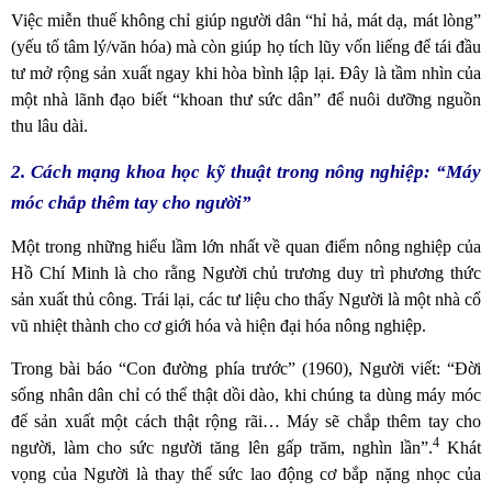
Việc miễn thuế không chỉ giúp người dân “hỉ hả, mát dạ, mát lòng”
(yếu tố tâm lý/văn hóa) mà còn giúp họ tích lũy vốn liếng để tái đầu
tư mở rộng sản xuất ngay khi hòa bình lập lại. Đây là tầm nhìn của
một nhà lãnh đạo biết “khoan thư sức dân” để nuôi dưỡng nguồn
thu lâu dài.
2. Cách mạng khoa học kỹ thuật trong nông nghiệp: “Máy
móc chắp thêm tay cho người”
Một trong những hiểu lầm lớn nhất về quan điểm nông nghiệp của
Hồ Chí Minh là cho rằng Người chủ trương duy trì phương thức
sản xuất thủ công. Trái lại, các tư liệu cho thấy Người là một nhà cổ
vũ nhiệt thành cho cơ giới hóa và hiện đại hóa nông nghiệp.
Trong bài báo “Con đường phía trước” (1960), Người viết: “Đời
sống nhân dân chỉ có thể thật dồi dào, khi chúng ta dùng máy móc
để sản xuất một cách thật rộng rãi… Máy sẽ chắp thêm tay cho
4
người, làm cho sức người tăng lên gấp trăm, nghìn lần”.
Khát
vọng của Người là thay thế sức lao động cơ bắp nặng nhọc của