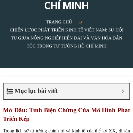
CHÍ MINH
TRANG CHỦ
CHIẾN LƯỢC PHÁT TRIỂN KINH TẾ VIỆT NAM: SỰ HỘI
TỤ GIỮA NÔNG NGHIỆP HIỆN ĐẠI VÀ VĂN HÓA DÂN
TỘC TRONG TƯ TƯỞNG HỒ CHÍ MINH
Mục lục bài viết
Mở Đầu: Tính Biện Chứng Của Mô Hình Phát
Triển Kép
Trong lịch sử tư tưởng chính trị và kinh tế của thế kỷ XX, di sản