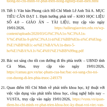
tuong-ho-chi-minh-ve-phat-trien-nong-nghiep-toan-dien.html
Tiết 1: Văn bản Phong cách Hồ Chí Minh Lê Anh Trà A. MỤC
TIÊU CẦN ĐẠT 1. Định hướng phát triể – KHO HỌC LIỆU
SỐ 4.0 – GIÁO ÁN – TÀI LIỆU, truy cập vào ngày
19/01/2026,
https://tailieugiaovien.edu.vn/wp-
content/uploads/2020/03/Gi%C3%A1o-%C3%A1n-
V%C4%83n-9-ph%C3%A1t-tri%E1%BB%83n-n%C4%83ng-
l%E1%BB%B1c-so%E1%BA%A1n-theo-5-
ho%E1%BA%A1t-%C4%91%E1%BB%99ng.pdf
Bác soi sáng cho tôi con đường đi lên phía trước – UBND tỉnh
Cà Mau, truy cập vào ngày 19/01/2026,
https://camau.gov.vn/tac-pham-cua-bac/bac-soi-sang-cho-toi-
con-duong-di-len-phia-truoc-249379
Quan điểm Hồ Chí Minh về phát triển khoa học, kỹ thuật với
việc vận dụng vào phát triển khoa học, công nghệ hiện nay –
VUSTA, truy cập vào ngày 19/01/2026,
https://vusta.vn/quan-
diem-ho-chi-minh-ve-phat-trien-khoa-hoc-ky-thuat-voi-viec-van-