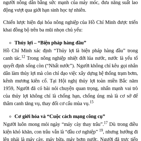
người nông dân bằng sức mạnh của máy móc, đưa năng suất lao
động vượt qua giới hạn sinh học tự nhiên.
Chiến lược hiện đại hóa nông nghiệp của Hồ Chí Minh được triển
khai đồng bộ trên ba mũi nhọn chủ yếu:
Thủy lợi – “Biện pháp hàng đầu”
Hồ Chí Minh xác định “Thủy lợi là biện pháp hàng đầu” trong
12
canh tác.
Trong nông nghiệp nhiệt đới lúa nước, nước là yếu tố
quyết định sống còn (“Nhất nước”). Người không chỉ kêu gọi nhân
dân làm thủy lợi mà còn chỉ đạo việc xây dựng hệ thống trạm bơm,
kênh mương kiên cố. Tại Hội nghị thủy lợi toàn miền Bắc năm
1959, Người đã có bài nói chuyện quan trọng, nhấn mạnh vai trò
của thủy lợi không chỉ là chống hạn, chống úng mà là cơ sở để
15
thâm canh tăng vụ, thay đổi cơ cấu mùa vụ.
Cơ giới hóa và “Cuộc cách mạng công cụ”
17
Người luôn mong mỏi ngày “máy cày thay trâu”.
Dù trong điều
19
kiện khó khăn, con trâu vẫn là “đầu cơ nghiệp”
, nhưng hướng đi
lên phải là máy cày, máy bừa, máy bơm nước. Người đã trực tiếp