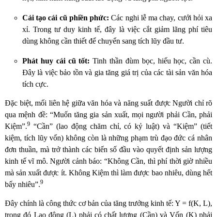
Cải tạo cái cũ phiền phức:
Các nghi lễ ma chay, cưới hỏi xa
xỉ. Trong tư duy kinh tế, đây là việc cắt giảm lãng phí tiêu
dùng không cần thiết để chuyển sang tích lũy đầu tư.
Phát huy cái cũ tốt:
Tinh thần đùm bọc, hiếu học, cần cù.
Đây là việc bảo tồn và gia tăng giá trị của các tài sản văn hóa
tích cực.
Đặc biệt, mối liên hệ giữa văn hóa và năng suất được Người chỉ rõ
qua mệnh đề: “Muốn tăng gia sản xuất, mọi người phải Cần, phải
9
Kiệm”.
“Cần” (lao động chăm chỉ, có kỷ luật) và “Kiệm” (tiết
kiệm, tích lũy vốn) không còn là những phạm trù đạo đức cá nhân
đơn thuần, mà trở thành các biến số đầu vào quyết định sản lượng
kinh tế vĩ mô. Người cảnh báo: “Không Cần, thì phí thời giờ nhiều
mà sản xuất được ít. Không Kiệm thì làm được bao nhiêu, dùng hết
9
bấy nhiêu”.
Đây chính là công thức cơ bản của tăng trưởng kinh tế: Y = f(K, L),
trong đó Lao động (L) phải có chất lượng (Cần) và Vốn (K) phải