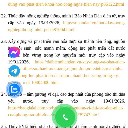
dung-vao-phat-trien-khoa-hoc-cong-nghe-hien-nay-p66122.html
Thúc đẩy nông nghiệp thông minh | Báo Nhân Dân điện tử, truy
cập vào ngày 19/01/2026,
https://nhandan.vn/thuc-day-nong-
nghiep-thong-minh-post581004.html
Xây dựng và phát triển văn hóa thực sự thành nền tảng, nguồn
lực nội sinh, sức mạnh mềm, động lực phát triển đất nước
nhanh, bền vững trong kỷ nguyên mới, truy cập vào ngày
19/01/2026,
https://daibieunhandan.vn/xay-dung-va-phat-trien-
van-hoa-thuc-su-thanh-nen-tang-nguon-luc-noi-sinh-suc-manh-
mem-dong-luc-phat-trien-dat-nuoc-nhanh-ben-vung-trong-ky-
nguyen-moi-10404006.html
Bác Hồ – tấm gương vĩ đại, cao đẹp nhất của phong trào thi đua
yêu nước, truy cập vào ngày 19/01/2026,
https://baogialai.com.vn/bac-ho-tam-guong-vi-dai-cao-dep-nhat-
cua-phong-trao-thi-dua-yeu-nuoc-post239743.html
Thủy lợi là biện pháp hàng đầu trong thâm canh nông nghiệp ở