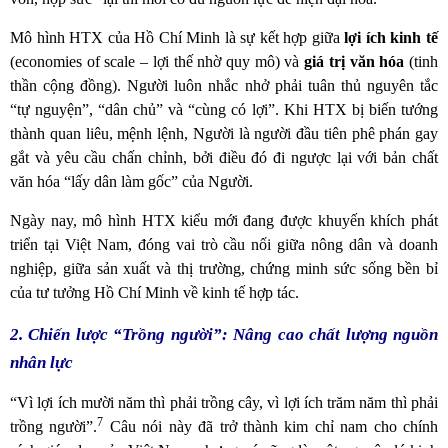
Mô hình HTX của Hồ Chí Minh là sự kết hợp giữa
lợi ích kinh tế
(economies of scale – lợi thế nhờ quy mô) và
giá trị văn hóa
(tinh
thần cộng đồng). Người luôn nhắc nhở phải tuân thủ nguyên tắc
“tự nguyện”, “dân chủ” và “cùng có lợi”. Khi HTX bị biến tướng
thành quan liêu, mệnh lệnh, Người là người đầu tiên phê phán gay
gắt và yêu cầu chấn chỉnh, bởi điều đó đi ngược lại với bản chất
văn hóa “lấy dân làm gốc” của Người.
Ngày nay, mô hình HTX kiểu mới đang được khuyến khích phát
triển tại Việt Nam, đóng vai trò cầu nối giữa nông dân và doanh
nghiệp, giữa sản xuất và thị trường, chứng minh sức sống bền bỉ
của tư tưởng Hồ Chí Minh về kinh tế hợp tác.
2. Chiến lược “Trồng người”: Nâng cao chất lượng nguồn
nhân lực
“Vì lợi ích mười năm thì phải trồng cây, vì lợi ích trăm năm thì phải
7
trồng người”.
Câu nói này đã trở thành kim chỉ nam cho chính