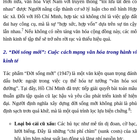
Hơn nữa, văn hóa Việt Nam với truyền thống “tối lửa tắt đèn có
nhau” được Người nâng cấp thành cơ sở lý luận cho mô hình Hợp
tác xã. Đối với Hồ Chí Minh, hợp tác xã không chỉ là việc gộp đất
đai hay công cụ, mà là sự “hợp sức, hợp vốn” dựa trên sự tin cậy
7
lẫn nhau.
Nếu không có nền tảng văn hóa cộng đồng này, các mô
hình kinh tế tập thể sẽ trở nên rời rạc và thiếu hiệu quả.
2. “Đời sống mới”: Cuộc cách mạng văn hóa trong hành vi
kinh tế
Tác phẩm “Đời sống mới” (1947) là một văn kiện quan trọng đánh
dấu bước ngoặt trong việc cụ thể hóa tư tưởng “văn hóa soi
đường”. Tại đây, Hồ Chí Minh đã trực tiếp giải quyết bài toán mâu
thuẫn giữa tập quán cũ lạc hậu và yêu cầu phát triển kinh tế hiện
đại. Người định nghĩa xây dựng đời sống mới không phải là phủ
8
định sạch trơn quá khứ, mà là một quá trình lọc lựa biện chứng
:
Loại bỏ cái cũ xấu:
Các hủ tục như mê tín dị đoan, cờ bạc,
lười biếng. Đây là những “chi phí chìm” (sunk costs) của xã
hội, kìm hãm năng suất lao động và lãng phí nguồn lực.