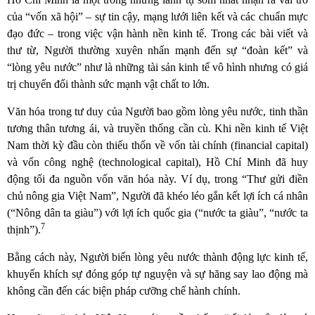
của “vốn xã hội” – sự tin cậy, mạng lưới liên kết và các chuẩn mực
đạo đức – trong việc vận hành nền kinh tế. Trong các bài viết và
thư từ, Người thường xuyên nhấn mạnh đến sự “đoàn kết” và
“lòng yêu nước” như là những tài sản kinh tế vô hình nhưng có giá
trị chuyển đổi thành sức mạnh vật chất to lớn.
Văn hóa trong tư duy của Người bao gồm lòng yêu nước, tinh thần
tương thân tương ái, và truyền thống cần cù. Khi nền kinh tế Việt
Nam thời kỳ đầu còn thiếu thốn về vốn tài chính (financial capital)
và vốn công nghệ (technological capital), Hồ Chí Minh đã huy
động tối đa nguồn vốn văn hóa này. Ví dụ, trong “Thư gửi điền
chủ nông gia Việt Nam”, Người đã khéo léo gắn kết lợi ích cá nhân
(“Nông dân ta giàu”) với lợi ích quốc gia (“nước ta giàu”, “nước ta
7
thịnh”).
Bằng cách này, Người biến lòng yêu nước thành động lực kinh tế,
khuyến khích sự đóng góp tự nguyện và sự hăng say lao động mà
không cần đến các biện pháp cưỡng chế hành chính.