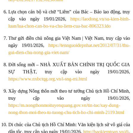
Lựa chọn cán bộ và chữ “Liêm” của Bác – Báo lao động, truy
cập vào ngày 19/01/2026,
https://laodong.vn/su-kien-binh-
luan/lua-chon-can-bo-va-chu-liem-cua-bac-806323.ldo
Thư gửi điền chủ nông gia Việt Nam | Việt Nam, truy cập vào
ngày 19/01/2026,
https://tennguoidepnhat.net/2012/07/31/thu-
gui-dien-chu-nong-gia-viet-nam/
Đời sống mới – NHÀ XUẤT BẢN CHÍNH TRỊ QUỐC GIA
SỰ THẬT, truy cập vào ngày 19/01/2026,
https://www.nxbctqg.org.vn/i-sng-mi.html
Xây dựng Nông thôn mới theo tư tưởng Chủ tịch Hồ Chí Minh,
truy cập vào ngày 19/01/2026,
https://m.nongthonmoituyenquang.gov.vn/tin-tuc/xay-dung-
nong-thon-moi-theo-tu-tuong-chu-tich-ho-chi-minh-2119.html
Di chúc của Chủ tịch Hồ Chí Minh: Văn kiện lịch sử vô giá của
dân tộc, truy cập vào ngày 19/01/2026,
http://baokiemtoan.vn/di-