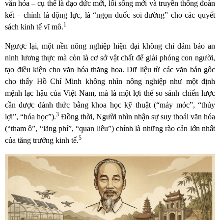
văn hóa – cụ thể là đạo đức mới, lối sống mới và truyền thống đoàn
kết – chính là động lực, là “ngọn đuốc soi đường” cho các quyết
1
sách kinh tế vĩ mô.
Ngược lại, một nền nông nghiệp hiện đại không chỉ đảm bảo an
ninh lương thực mà còn là cơ sở vật chất để giải phóng con người,
tạo điều kiện cho văn hóa thăng hoa. Dữ liệu từ các văn bản gốc
cho thấy Hồ Chí Minh không nhìn nông nghiệp như một định
mệnh lạc hậu của Việt Nam, mà là một lợi thế so sánh chiến lược
cần được đánh thức bằng khoa học kỹ thuật (“máy móc”, “thủy
3
lợi”, “hóa học”).
Đồng thời, Người nhìn nhận sự suy thoái văn hóa
(“tham ô”, “lãng phí”, “quan liêu”) chính là những rào cản lớn nhất
5
của tăng trưởng kinh tế.