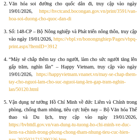
Văn hóa soi đường cho quốc dân đi, truy cập vào ngày
19/01/2026,
https://hvctcand.bocongan.gov.vn/print/3591/van-
hoa-soi-duong-cho-quoc-dan-di
Số: 148-CP – Bộ Nông nghiệp và Phát triển nông thôn, truy cập
vào ngày 19/01/2026,
https://vbpl.vn/bonongnghiep/Pages/vbpq-
print.aspx?ItemID=3912
“Máy sẽ chắp thêm tay cho người, làm cho sức người tăng lên
gấp trăm, nghìn lần” – Happy Vietnam, truy cập vào ngày
19/01/2026,
https://happyvietnam.vnanet.vn/may-se-chap-them-
tay-cho-nguoi-lam-cho-suc-nguoi-tang-len-gap-tram-nghin-
lan/50120.html
Vận dụng tư tưởng Hồ Chí Minh về đức Liêm và Chính trong
phòng, chống tham nhũng, tiêu cực hiện nay – Bộ Văn hóa Thể
thao và Du lịch, truy cập vào ngày 19/01/2026,
https://bvhttdl.gov.vn/van-dung-tu-tuong-ho-chi-minh-ve-duc-
liem-va-chinh-trong-phong-chong-tham-nhung-tieu-cuc-hien-
nay-2025021715290236.htm