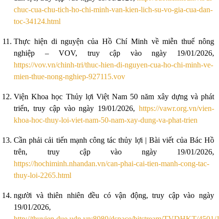
chuc-cua-chu-tich-ho-chi-minh-van-kien-lich-su-vo-gia-cua-dan-
toc-34124.html
Thực hiện di nguyện của Hồ Chí Minh về miễn thuế nông
nghiệp – VOV, truy cập vào ngày 19/01/2026,
https://vov.vn/chinh-tri/thuc-hien-di-nguyen-cua-ho-chi-minh-ve-
mien-thue-nong-nghiep-927115.vov
Viện Khoa học Thủy lợi Việt Nam 50 năm xây dựng và phát
triển, truy cập vào ngày 19/01/2026,
https://vawr.org.vn/vien-
khoa-hoc-thuy-loi-viet-nam-50-nam-xay-dung-va-phat-trien
Cần phải cải tiến mạnh công tác thủy lợi | Bài viết của Bác Hồ
trên, truy cập vào ngày 19/01/2026,
https://hochiminh.nhandan.vn/can-phai-cai-tien-manh-cong-tac-
thuy-loi-2265.html
người và thiên nhiên đều có vận động, truy cập vào ngày
19/01/2026,
http://thuvien.due.udn.vn:8080/dspace/bitstream/TVDHKT/450