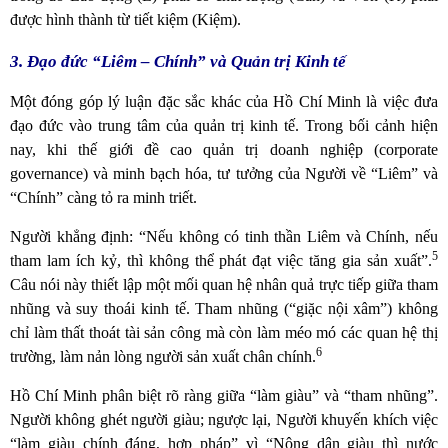
được hình thành từ tiết kiệm (Kiệm).
3. Đạo đức “Liêm – Chính” và Quản trị Kinh tế
Một đóng góp lý luận đặc sắc khác của Hồ Chí Minh là việc đưa
đạo đức vào trung tâm của quản trị kinh tế. Trong bối cảnh hiện
nay, khi thế giới đề cao quản trị doanh nghiệp (corporate
governance) và minh bạch hóa, tư tưởng của Người về “Liêm” và
“Chính” càng tỏ ra minh triết.
Người khẳng định: “Nếu không có tinh thần Liêm và Chính, nếu
5
tham lam ích kỷ, thì không thể phát đạt việc tăng gia sản xuất”.
Câu nói này thiết lập một mối quan hệ nhân quả trực tiếp giữa tham
nhũng và suy thoái kinh tế. Tham nhũng (“giặc nội xâm”) không
chỉ làm thất thoát tài sản công mà còn làm méo mó các quan hệ thị
6
trường, làm nản lòng người sản xuất chân chính.
Hồ Chí Minh phân biệt rõ ràng giữa “làm giàu” và “tham nhũng”.
Người không ghét người giàu; ngược lại, Người khuyến khích việc
“làm giàu chính đáng, hợp pháp” vì “Nông dân giàu thì nước